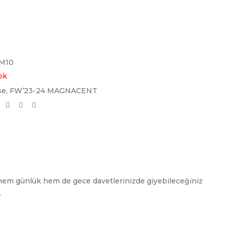
M10
ok
se
,
FW’23-24 MAGNACENT
, hem günlük hem de gece davetlerinizde giyebileceğiniz
.