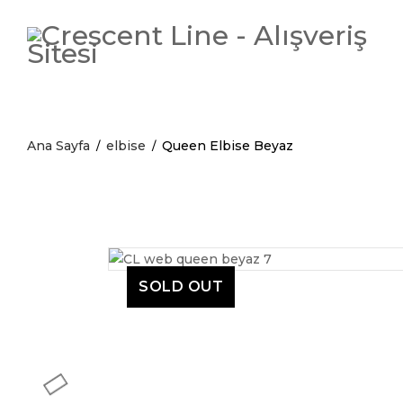
Ana Sayfa
elbise
Queen Elbise Beyaz
/
/
SOLD OUT