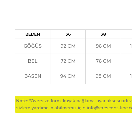
Fiyatlara KDV dahildir.
BEDEN
36
38
GÖĞÜS
92 CM
96 CM
BEL
72 CM
76 CM
BASEN
94 CM
98 CM
Note:
*Oversize form, kuşak bağlama, ayar aksesuarlı ve
sizlere yardımcı olabilmemiz için info@crescent-line.