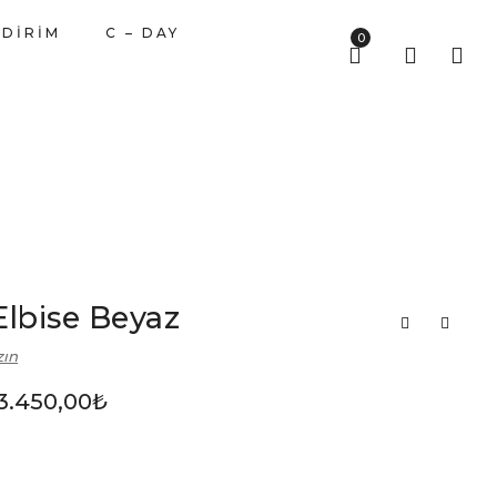
NDİRİM
C – DAY
0
lbise Beyaz
zın
3.450,00
₺