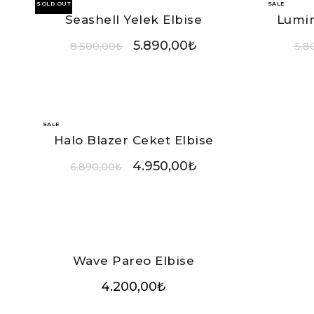
SOLD OUT
SALE
Seashell Yelek Elbise
Lumin
5.890,00
₺
8.500,00
₺
5.8
SALE
Halo Blazer Ceket Elbise
4.950,00
₺
6.890,00
₺
Wave Pareo Elbise
4.200,00
₺