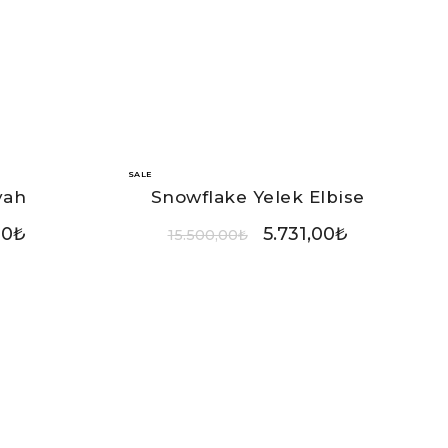
SALE
yah
Snowflake Yelek Elbise
00
₺
5.731,00
₺
15.500,00
₺