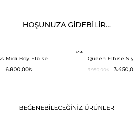
HOŞUNUZA GIDEBILIR…
SALE
s Midi Boy Elbise
Queen Elbise Si
6.800,00
₺
3.450,
3.950,00
₺
BEĞENEBİLECEĞİNİZ ÜRÜNLER