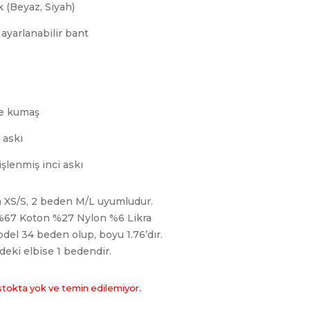
nk (Beyaz, Siyah)
ayarlanabilir bant
me kumaş
 askı
e işlenmiş inci askı
 XS/S, 2 beden M/L uyumludur.
 %67 Koton %27 Nylon %6 Likra
del 34 beden olup, boyu 1.76’dır.
deki elbise 1 bedendir.
stokta yok ve temin edilemiyor.