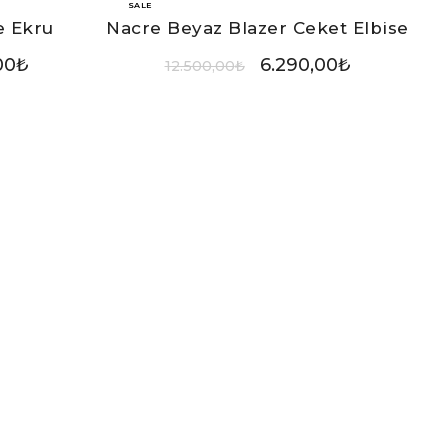
SALE
e Ekru
Nacre Beyaz Blazer Ceket Elbise
00
₺
6.290,00
₺
12.500,00
₺