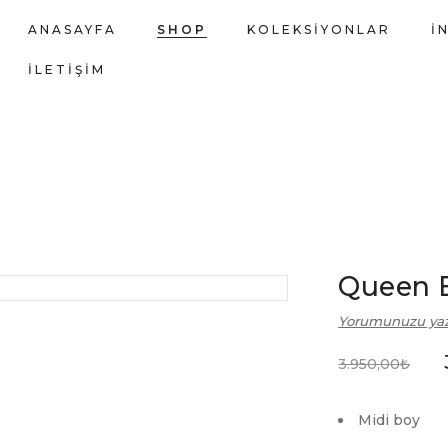
ANASAYFA
SHOP
KOLEKSIYONLAR
İ
İLETIŞIM
Queen E
Yorumunuzu ya
3.950,00
₺
Midi boy