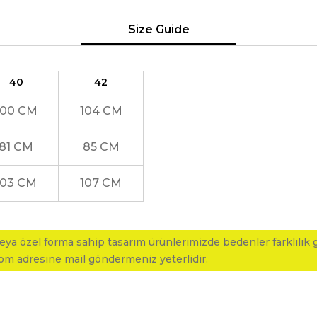
Size Guide
40
42
100 CM
104 CM
81 CM
85 CM
103 CM
107 CM
ya özel forma sahip tasarım ürünlerimizde bedenler farklılık gö
com adresine mail göndermeniz yeterlidir.