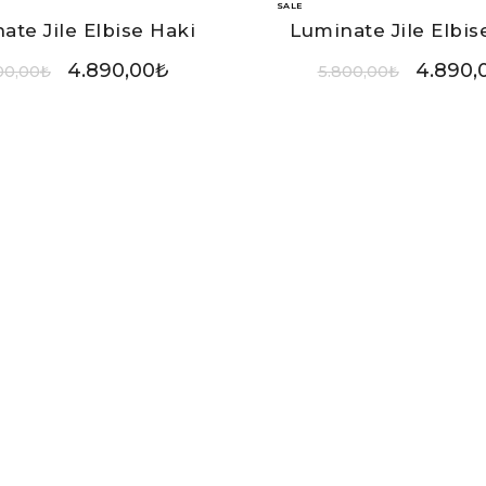
SALE
ate Jile Elbise Haki
Luminate Jile Elbis
4.890,00
₺
4.890,
00,00
₺
5.800,00
₺