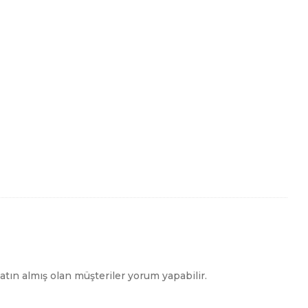
rlanmıştır.
lı bir tarz oluşturmanıza yardımcı olur.
tın almış olan müşteriler yorum yapabilir.