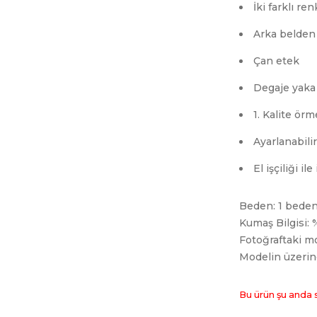
İki farklı re
Arka belden 
Çan etek
Degaje yaka
1. Kalite ör
Ayarlanabilir
El işçiliği il
Beden: 1 beden
Kumaş Bilgisi:
Fotoğraftaki mo
Modelin üzerin
Bu ürün şu anda 