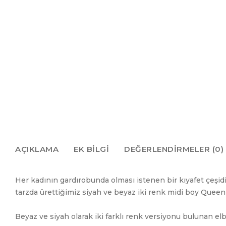
AÇIKLAMA
EK BILGI
DEĞERLENDIRMELER (0)
Her kadının gardırobunda olması istenen bir kıyafet çeşid
tarzda ürettiğimiz siyah ve beyaz iki renk midi boy Queen E
Beyaz ve siyah olarak iki farklı renk versiyonu bulunan elbi