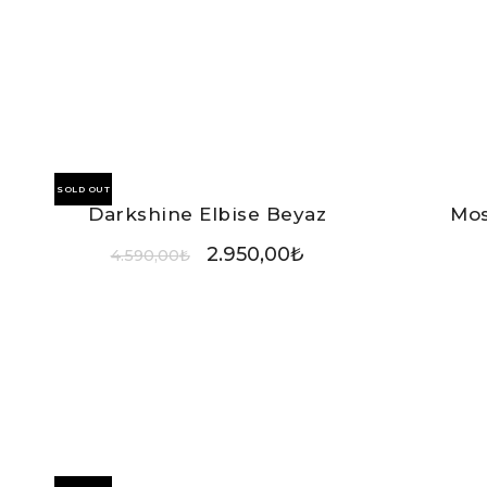
SOLD OUT
Darkshine Elbise Beyaz
Mos
2.950,00
₺
4.590,00
₺