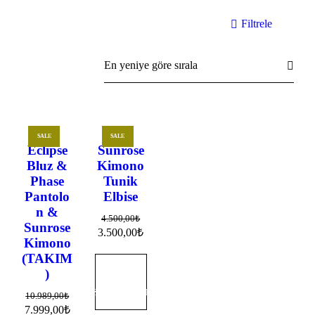
Filtrele
En yeniye göre sırala
SALE
SALE
Eclipse
Sunrose
Bluz &
Kimono
Phase
Tunik
Pantolo
Elbise
n &
4.500,00
₺
Sunrose
3.500,00
₺
Kimono
(TAKIM
)
SEÇENEKLER
10.989,00
₺
7.999,00
₺