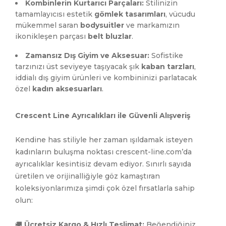
Kombinlerin Kurtarıcı Parçaları:
Stilinizin
tamamlayıcısı estetik
gömlek tasarımları
, vücudu
mükemmel saran
bodysuitler
ve markamızın
ikonikleşen parçası
belt bluzlar
.
Zamansız Dış Giyim ve Aksesuar:
Sofistike
tarzınızı üst seviyeye taşıyacak şık
kaban tarzları
,
iddialı dış giyim ürünleri ve kombininizi parlatacak
özel
kadın aksesuarları
.
Crescent Line Ayrıcalıkları ile Güvenli Alışveriş
Kendine has stiliyle her zaman ışıldamak isteyen
kadınların buluşma noktası crescent-line.com’da
ayrıcalıklar kesintisiz devam ediyor. Sınırlı sayıda
üretilen ve orijinalliğiyle göz kamaştıran
koleksiyonlarımıza şimdi çok özel fırsatlarla sahip
olun:
🚚
Ücretsiz Kargo & Hızlı Teslimat:
Beğendiğiniz