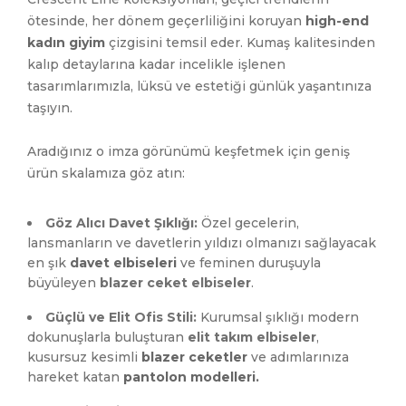
ötesinde, her dönem geçerliliğini koruyan
high-end
kadın giyim
çizgisini temsil eder. Kumaş kalitesinden
kalıp detaylarına kadar incelikle işlenen
tasarımlarımızla, lüksü ve estetiği günlük yaşantınıza
taşıyın.
Aradığınız o imza görünümü keşfetmek için geniş
ürün skalamıza göz atın:
Göz Alıcı Davet Şıklığı:
Özel gecelerin,
lansmanların ve davetlerin yıldızı olmanızı sağlayacak
en şık
davet elbiseleri
ve feminen duruşuyla
büyüleyen
blazer ceket elbiseler
.
Güçlü ve Elit Ofis Stili:
Kurumsal şıklığı modern
dokunuşlarla buluşturan
elit takım elbiseler
,
kusursuz kesimli
blazer ceketler
ve adımlarınıza
hareket katan
pantolon modelleri.