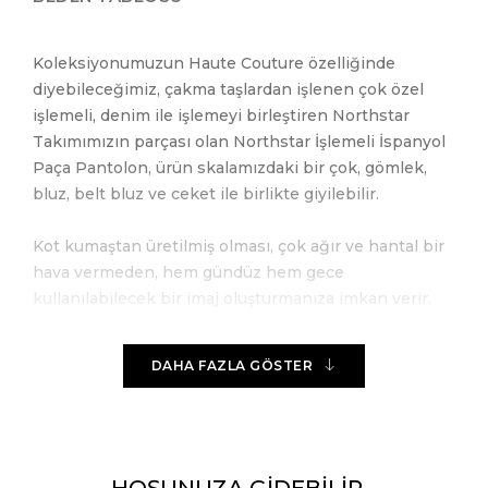
Koleksiyonumuzun Haute Couture özelliğinde
diyebileceğimiz, çakma taşlardan işlenen çok özel
işlemeli, denim ile işlemeyi birleştiren Northstar
Takımımızın parçası olan Northstar İşlemeli İspanyol
Paça Pantolon, ürün skalamızdaki bir çok, gömlek,
bluz, belt bluz ve ceket ile birlikte giyilebilir.
Kot kumaştan üretilmiş olması, çok ağır ve hantal bir
hava vermeden, hem gündüz hem gece
kullanılabilecek bir imaj oluşturmanıza imkan verir.
İspanyol paça pantolonun paçaları dilediğiniz
DAHA FAZLA GÖSTER
ayakkabı ile uyum sağlar.
Pervazsız beli şık bir görünüm oluştururken, belinize
tam uyum sağlar.