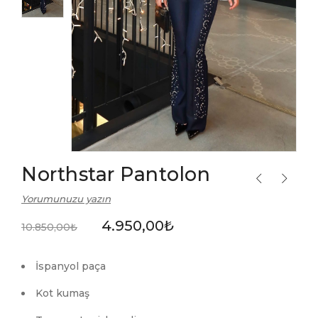
Northstar Pantolon
Yorumunuzu yazın
4.950,00
₺
10.850,00
₺
İspanyol paça
Kot kumaş