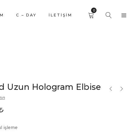
0
İM
C – DAY
İLETIŞIM
d Uzun Hologram Elbise
zın
₺
l işleme