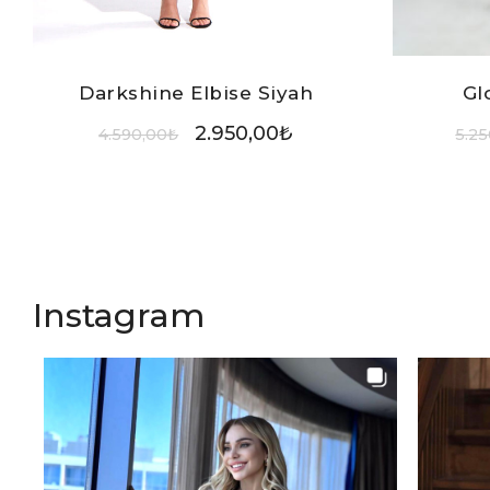
Darkshine Elbise Siyah
Gl
2.950,00
₺
4.590,00
₺
5.25
Instagram