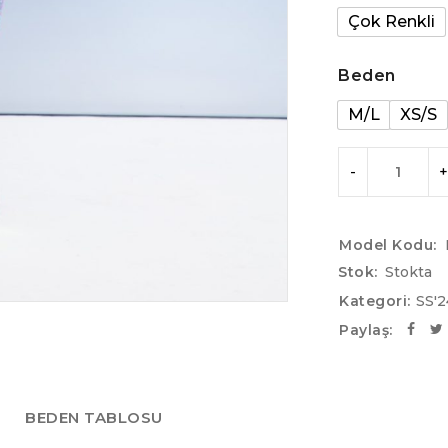
Çok Renkli
Beden
M/L
XS/S
Model Kodu:
Stok:
Stokta
Kategori:
SS'
Paylaş:
BEDEN TABLOSU