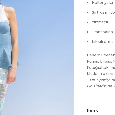
Halter yaka
Sırt kısmı d
Yırtmaçlı
Transparan
Likralı örme 
Beden: 1 beden
Kumaş bilgisi:
Fotoğraftaki mo
Modelin üzerin
–
Ön siparişe öz
Ön sipariş veril
Renk