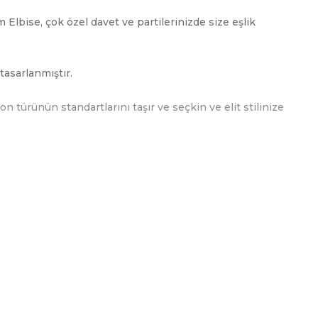
lbise, çok özel davet ve partilerinizde size eşlik
tasarlanmıştır.
 türünün standartlarını taşır ve seçkin ve elit stilinize
izi davetlerininizin gözdesi yapacaktır.
e şık etkinliklerde şık tarzınızı daha da gösterişli ve elit