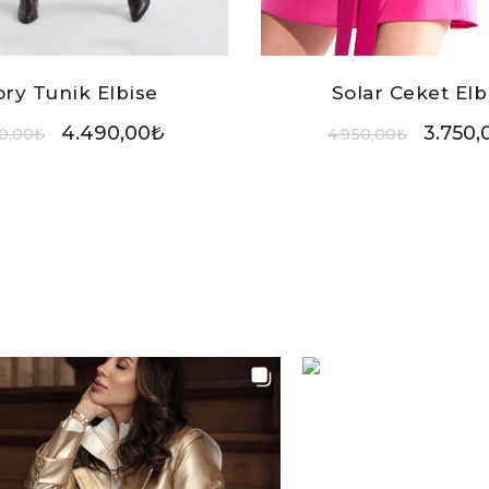
Solar Ceket Elb
ory Tunik Elbise
3.750,
4.490,00
₺
4.950,00
₺
0,00
₺