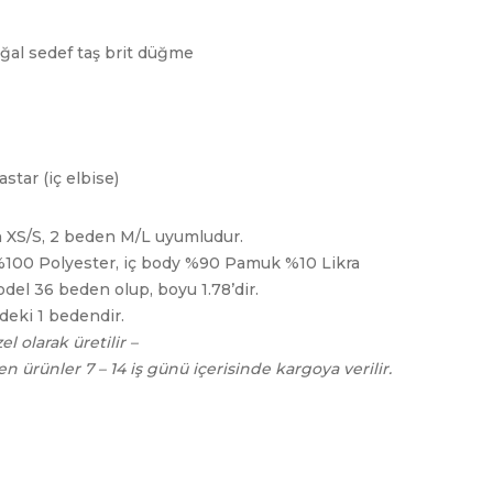
oğal sedef taş brit düğme
astar (iç elbise)
 XS/S, 2 beden M/L uyumludur.
 %100 Polyester, iç body %90 Pamuk %10 Likra
del 36 beden olup, boyu 1.78’dir.
deki 1 bedendir.
el olarak üretilir –
en ürünler 7 – 14 iş günü içerisinde kargoya verilir.