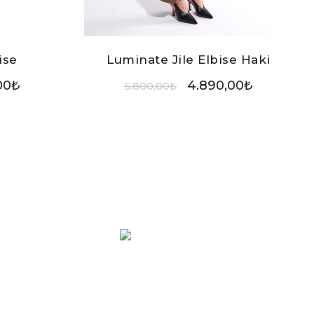
ise
Luminate Jile Elbise Haki
00
₺
4.890,00
₺
5.800,00
₺