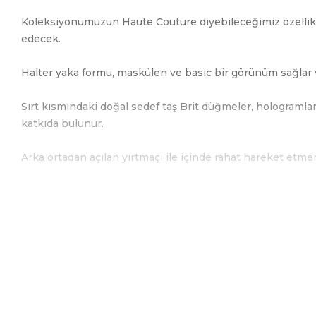
Koleksiyonumuzun Haute Couture diyebileceğimiz özelliktek
edecek.
Halter yaka formu, maskülen ve basic bir görünüm sağlar v
Sırt kısmındaki doğal sedef taş Brit düğmeler, hologramlard
katkıda bulunur.
Arka ortadan açılan yırtmaçı ile içinde rahat hareket etmen
Hologram pullu kumaş, orijinal bir tarz oluştururken, kole
Transparan kumaş, elbisenin içine istediğiniz türde kumaş
İç elbise lira örme astar kumaştan oluşur ve bedeninizi sara
Sade ve maskelen bir abiye tercih edenler için bu çok özel 
bir seviyeye taşıyacaktır.