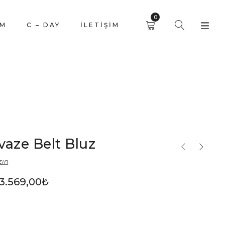
0
İM
C – DAY
İLETIŞIM
vaze Belt Bluz
zın
3.569,00
₺