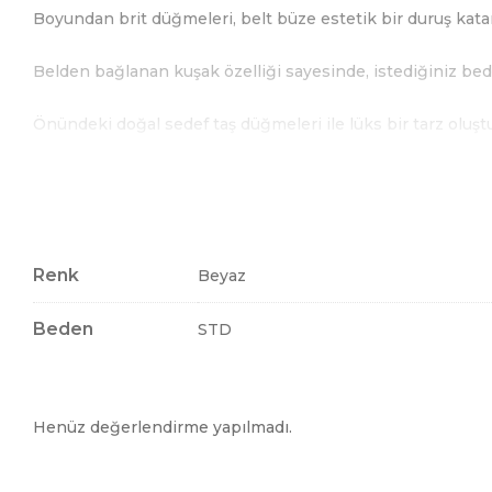
Boyundan brit düğmeleri, belt büze estetik bir duruş katar
Belden bağlanan kuşak özelliği sayesinde, istediğiniz bede
Önündeki doğal sedef taş düğmeleri ile lüks bir tarz oluştu
Beden: Standart beden, 36 / 38 / 40 uyumludur.
Kumaş bilgisi: %65 Koton, %31 Polyester, %4 Elastan
Renk
Beyaz
Yıkama talimatına uyunuz.
Kuru temizleme de yapılabilir.
Beden
STD
Fiyatlara KDV dahildir.
Henüz değerlendirme yapılmadı.