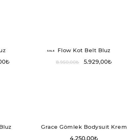
uz
Flow Kot Belt Bluz
SALE
00
₺
5.929,00
₺
8.950,00
₺
Bluz
Grace Gömlek Bodysuit Krem
4.250,00
₺