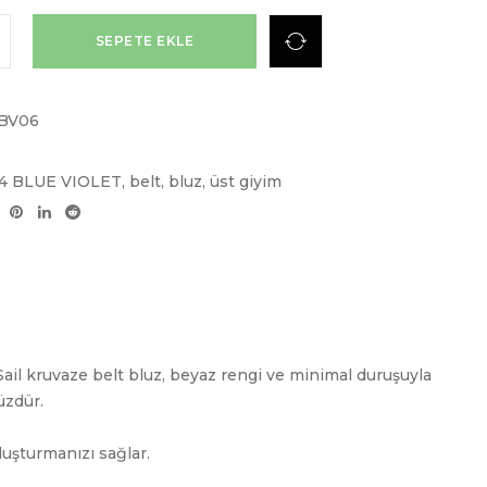
SEPETE EKLE
BV06
24 BLUE VIOLET
,
belt
,
bluz
,
üst giyim
Sail kruvaze belt bluz, beyaz rengi ve minimal duruşuyla
üzdür.
luşturmanızı sağlar.