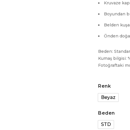
Kruvaze ka
Boyundan b
Belden kuş
Önden doğal
Beden: Standar
Kumaş bilgisi:
Fotoğraftaki mo
Renk
Beyaz
Beden
STD