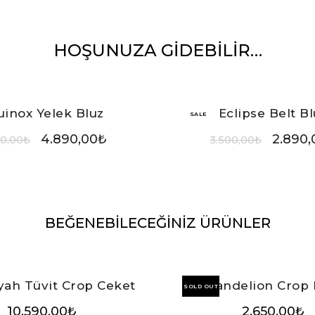
HOŞUNUZA GIDEBILIR…
uinox Yelek Bluz
Eclipse Belt Bl
SALE
4.890,00
₺
2.890,
50,00
₺
3.500,00
₺
BEĞENEBİLECEĞİNİZ ÜRÜNLER
iyah Tüvit Crop Ceket
Dandelion Crop 
SOLD OUT
10.590,00
₺
2.650,00
₺