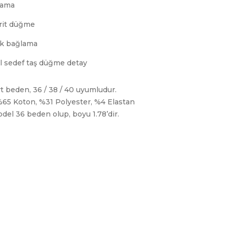
pama
rit düğme
ak bağlama
 sedef taş düğme detay
t beden, 36 / 38 / 40 uyumludur.
 %65 Koton, %31 Polyester, %4 Elastan
del 36 beden olup, boyu 1.78’dir.