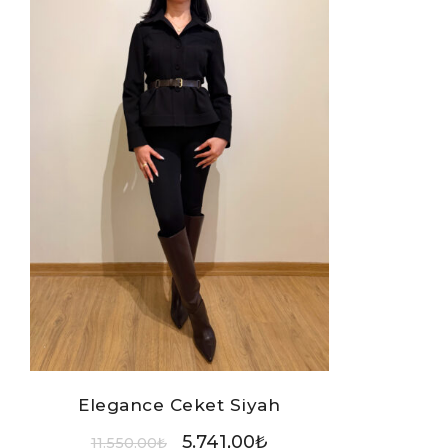
Elegance Ceket Siyah
5.741,00
₺
11.550,00
₺