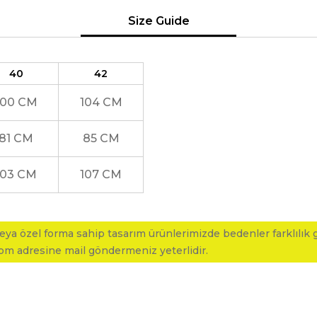
Size Guide
40
42
100 CM
104 CM
81 CM
85 CM
103 CM
107 CM
ya özel forma sahip tasarım ürünlerimizde bedenler farklılık gö
com adresine mail göndermeniz yeterlidir.