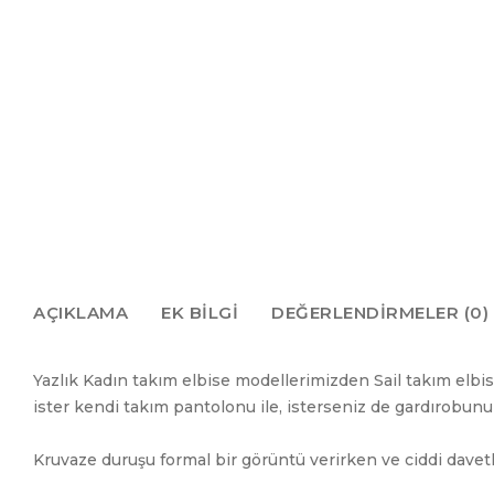
AÇIKLAMA
EK BILGI
DEĞERLENDIRMELER (0)
Yazlık Kadın takım elbise modellerimizden Sail takım elbis
ister kendi takım pantolonu ile, isterseniz de gardırobun
Kruvaze duruşu formal bir görüntü verirken ve ciddi davetle