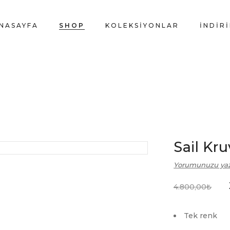
NASAYFA
SHOP
KOLEKSIYONLAR
İNDİR
Sail Kru
Yorumunuzu ya
4.800,00
₺
Tek renk