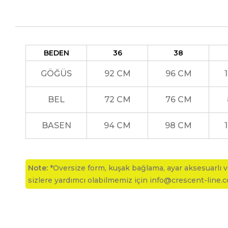
BEDEN
36
38
GÖĞÜS
92 CM
96 CM
BEL
72 CM
76 CM
BASEN
94 CM
98 CM
Note:
*Oversize form, kuşak bağlama, ayar aksesuarlı ve
sizlere yardımcı olabilmemiz için info@crescent-line.