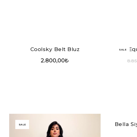
Coolsky Belt Bluz
Eq
SALE
2.800,00
₺
8.8
Bella S
SALE