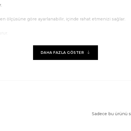
.
n ölçüsüne göre ayarlanabilir, içinde rahat etmenizi sağlar.
rur.
DAHA FAZLA GÖSTER
Sadece bu ürünü sa